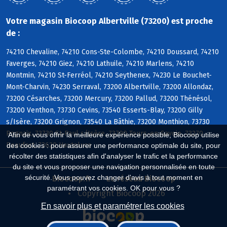
Votre magasin Biocoop Albertville (73200) est proche
de :
74210 Chevaline, 74210 Cons-Ste-Colombe, 74210 Doussard, 74210
Faverges, 74210 Giez, 74210 Lathuile, 74210 Marlens, 74210
Montmin, 74210 St-Ferréol, 74210 Seythenex, 74230 Le Bouchet-
Mont-Charvin, 74230 Serraval, 73200 Albertville, 73200 Allondaz,
73200 Césarches, 73200 Mercury, 73200 Pallud, 73200 Thénésol,
73200 Venthon, 73730 Cevins, 73540 Esserts-Blay, 73200 Gilly
s/Isère, 73200 Grignon, 73540 La Bâthie, 73200 Monthion, 73730
Rognaix, 73730 St-Paul s/Isère, 73790 Tours-en-Savoie, 73270
Afin de vous offrir la meilleure expérience possible, Biocoop utilise
Beaufort, 73620 Hauteluce
des cookies : pour assurer une performance optimale du site, pour
récolter des statistiques afin d'analyser le trafic et la performance
du site et vous proposer une navigation personnalisée en toute
sécurité. Vous pouvez changer d'avis à tout moment en
Biocoop.fr
Le réseau Biocoop
paramétrant vos cookies. OK pour vous ?
Copyright Biocoop 2026
En savoir plus et paramétrer les cookies