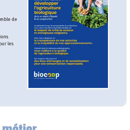
emble de
ions
our les