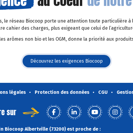
gence
au coeur
de notre
rs, le réseau Biocoop porte une attention toute particulière à 
tre cahier des charges, plus exigeant que celui de l’agricult
les arômes non bio et les OGM, donne la priorité aux produits
Découvrez les exigences Biocoop
(s'ouvre dans une nouvelle fe
ons légales
Protection des données
CGU
Gestio
re sur
n Biocoop Albertville (73200) est proche de :