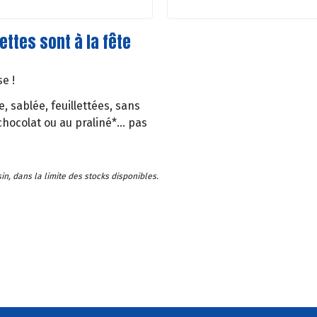
ettes sont à la fête
e !
, sablée, feuillettées, sans
chocolat ou au praliné*... pas
in, dans la limite des stocks disponibles.