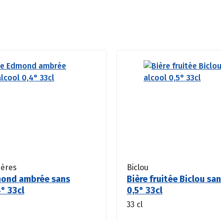
ères
Biclou
mond ambrée sans
Bière fruitée Biclou sa
4° 33cl
0,5° 33cl
33 cl