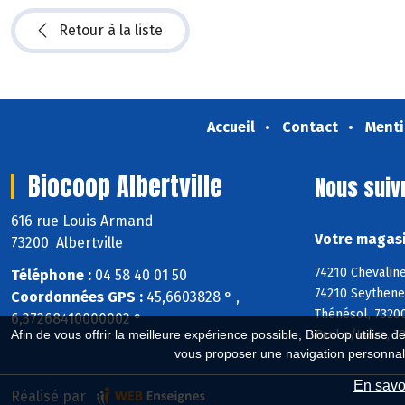
Retour à la liste
Accueil
Contact
Menti
Biocoop Albertville
Nous suiv
616 rue Louis Armand
Votre magasi
73200 Albertville
74210 Chevaline
Téléphone :
04 58 40 01 50
74210 Seythenex
Coordonnées GPS :
45,6603828 ° ,
Thénésol, 73200
6,37268410000002 °
Paul s/Isère, 7
Afin de vous offrir la meilleure expérience possible, Biocoop utilise d
vous proposer une navigation personnal
En savoi
Réalisé par