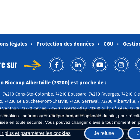
ons légales
Protection des données
CGU
Gestio
re sur
n Biocoop Albertville (73200) est proche de :
, 74210 Cons-Ste-Colombe, 74210 Doussard, 74210 Faverges, 74210 Giez
, 74230 Le Bouchet-Mont-Charvin, 74230 Serraval, 73200 Albertville, 
 Venthon, 73730 Cevins, 73540 Esserts-Blay, 73200 Gilly s/Isère, 73200
3790 Tours-en-Savoie, 73270 Beaufort, 73620 Hauteluce
es cookies : pour assurer une performance optimale du site, pour récolter
isée en toute sécurité. Vous pouvez changer d'avis à tout moment en 
r plus et paramétrer les cookies
Je refuse
J
Biocoop.fr
Le ré