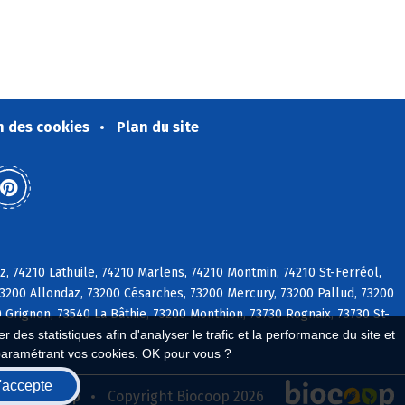
n des cookies
Plan du site
, 74210 Lathuile, 74210 Marlens, 74210 Montmin, 74210 St-Ferréol,
73200 Allondaz, 73200 Césarches, 73200 Mercury, 73200 Pallud, 73200
 Grignon, 73540 La Bâthie, 73200 Monthion, 73730 Rognaix, 73730 St-
 des statistiques afin d'analyser le trafic et la performance du site et
paramétrant vos cookies. OK pour vous ?
'accepte
seau Biocoop
Copyright Biocoop 2026