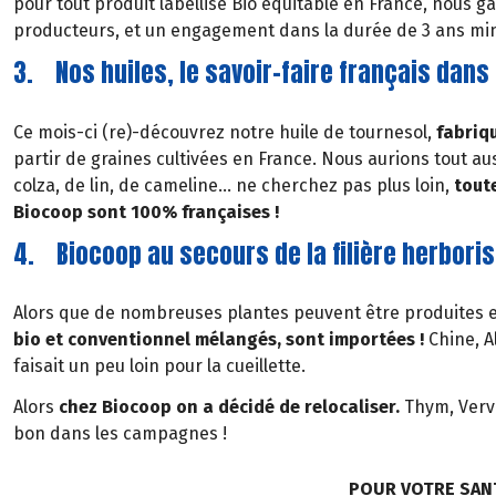
pour tout produit labellisé Bio équitable en France, nous 
producteurs, et un engagement dans la durée de 3 ans m
3. Nos huiles, le savoir-faire français dan
Ce mois-ci (re)-découvrez notre huile de tournesol,
fabriqu
partir de graines cultivées en France. Nous aurions tout au
colza, de lin, de cameline… ne cherchez pas plus loin,
tout
Biocoop sont 100% françaises !
4. Biocoop au secours de la filière herboris
Alors que de nombreuses plantes peuvent être produites 
bio et conventionnel mélangés, sont importées !
Chine, A
faisait un peu loin pour la cueillette.
Alors
chez Biocoop on a décidé de relocaliser.
Thym, Verve
bon dans les campagnes !
POUR VOTRE SAN