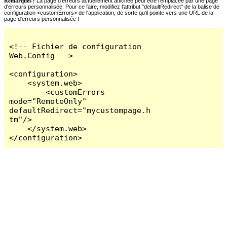
Remarques :
La page d'erreurs actuellement affichée peut être remplacée par une page
d'erreurs personnalisée. Pour ce faire, modifiez l'attribut "defaultRedirect" de la balise de
configuration <customErrors> de l'application, de sorte qu'il pointe vers une URL de la
page d'erreurs personnalisée !
<!-- Fichier de configuration 
Web.Config -->

<configuration>

    <system.web>

        <customErrors 
mode="RemoteOnly" 
defaultRedirect="mycustompage.h
tm"/>

    </system.web>

</configuration>