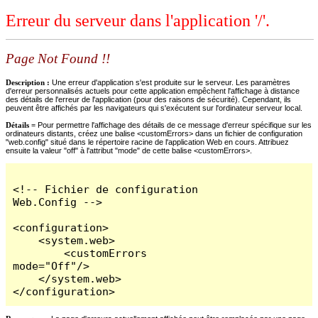
Erreur du serveur dans l'application '/'.
Page Not Found !!
Description :
Une erreur d'application s'est produite sur le serveur. Les paramètres
d'erreur personnalisés actuels pour cette application empêchent l'affichage à distance
des détails de l'erreur de l'application (pour des raisons de sécurité). Cependant, ils
peuvent être affichés par les navigateurs qui s'exécutent sur l'ordinateur serveur local.
Détails =
Pour permettre l'affichage des détails de ce message d'erreur spécifique sur les
ordinateurs distants, créez une balise <customErrors> dans un fichier de configuration
"web.config" situé dans le répertoire racine de l'application Web en cours. Attribuez
ensuite la valeur "off" à l'attribut "mode" de cette balise <customErrors>.
<!-- Fichier de configuration 
Web.Config -->

<configuration>

    <system.web>

        <customErrors 
mode="Off"/>

    </system.web>

</configuration>