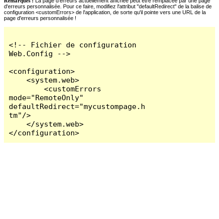
Remarques :
La page d'erreurs actuellement affichée peut être remplacée par une page
d'erreurs personnalisée. Pour ce faire, modifiez l'attribut "defaultRedirect" de la balise de
configuration <customErrors> de l'application, de sorte qu'il pointe vers une URL de la
page d'erreurs personnalisée !
<!-- Fichier de configuration 
Web.Config -->

<configuration>

    <system.web>

        <customErrors 
mode="RemoteOnly" 
defaultRedirect="mycustompage.h
tm"/>

    </system.web>

</configuration>