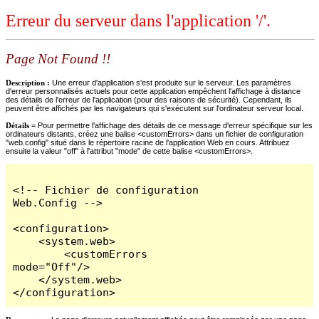
Erreur du serveur dans l'application '/'.
Page Not Found !!
Description :
Une erreur d'application s'est produite sur le serveur. Les paramètres
d'erreur personnalisés actuels pour cette application empêchent l'affichage à distance
des détails de l'erreur de l'application (pour des raisons de sécurité). Cependant, ils
peuvent être affichés par les navigateurs qui s'exécutent sur l'ordinateur serveur local.
Détails =
Pour permettre l'affichage des détails de ce message d'erreur spécifique sur les
ordinateurs distants, créez une balise <customErrors> dans un fichier de configuration
"web.config" situé dans le répertoire racine de l'application Web en cours. Attribuez
ensuite la valeur "off" à l'attribut "mode" de cette balise <customErrors>.
<!-- Fichier de configuration 
Web.Config -->

<configuration>

    <system.web>

        <customErrors 
mode="Off"/>

    </system.web>

</configuration>