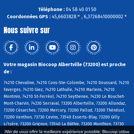
Téléphone :
04 58 40 01 50
Coordonnées GPS :
45,6603828 ° , 6,37268410000002 °
Nous suivre sur
Votre magasin Biocoop Albertville (73200) est proche
de :
74210 Chevaline, 74210 Cons-Ste-Colombe, 74210 Doussard, 74210
Faverges, 74210 Giez, 74210 Lathuile, 74210 Marlens, 74210
Montmin, 74210 St-Ferréol, 74210 Seythenex, 74230 Le Bouchet-
Mont-Charvin, 74230 Serraval, 73200 Albertville, 73200 Allondaz,
73200 Césarches, 73200 Mercury, 73200 Pallud, 73200 Thénésol,
73200 Venthon, 73730 Cevins, 73540 Esserts-Blay, 73200 Gilly
s/Isère, 73200 Grignon, 73540 La Bâthie, 73200 Monthion, 73730
Rognaix, 73730 St-Paul s/Isère, 73790 Tours-en-Savoie, 73270
Afin de vous offrir la meilleure expérience possible, Biocoop utilise