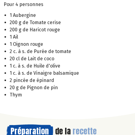
Pour 4 personnes
1 Aubergine
200 g de Tomate cerise
200 g de Haricot rouge
1 Ail
1 Oignon rouge
2 c. à s. de Purée de tomate
20 cl de Lait de coco
1 c. à s. de Huile d'olive
1 c. à s. de Vinaigre balsamique
2 pincée de épinard
20 g de Pignon de pin
Thym
Préparation
de la
recette