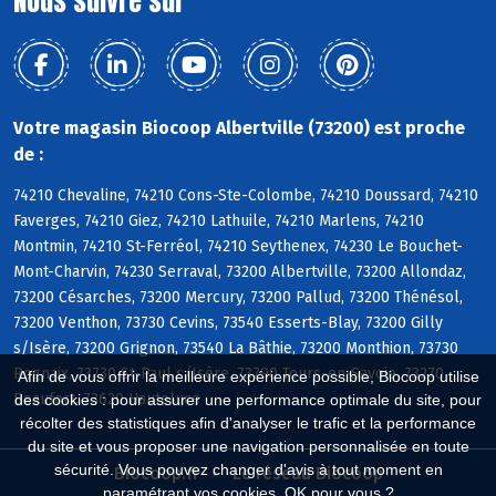
Nous suivre sur
Votre magasin Biocoop Albertville (73200) est proche
de :
74210 Chevaline, 74210 Cons-Ste-Colombe, 74210 Doussard, 74210
Faverges, 74210 Giez, 74210 Lathuile, 74210 Marlens, 74210
Montmin, 74210 St-Ferréol, 74210 Seythenex, 74230 Le Bouchet-
Mont-Charvin, 74230 Serraval, 73200 Albertville, 73200 Allondaz,
73200 Césarches, 73200 Mercury, 73200 Pallud, 73200 Thénésol,
73200 Venthon, 73730 Cevins, 73540 Esserts-Blay, 73200 Gilly
s/Isère, 73200 Grignon, 73540 La Bâthie, 73200 Monthion, 73730
Rognaix, 73730 St-Paul s/Isère, 73790 Tours-en-Savoie, 73270
Afin de vous offrir la meilleure expérience possible, Biocoop utilise
Beaufort, 73620 Hauteluce
des cookies : pour assurer une performance optimale du site, pour
récolter des statistiques afin d'analyser le trafic et la performance
du site et vous proposer une navigation personnalisée en toute
sécurité. Vous pouvez changer d'avis à tout moment en
Biocoop.fr
Le réseau Biocoop
paramétrant vos cookies. OK pour vous ?