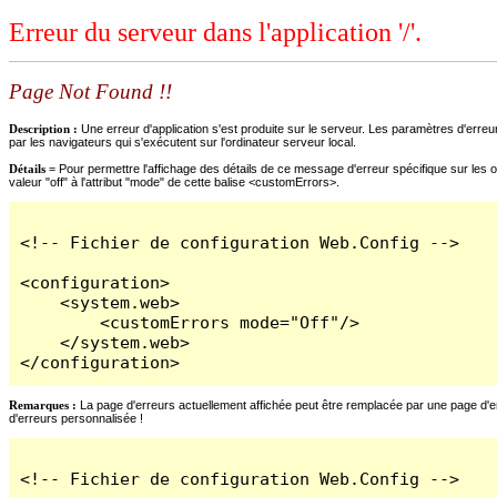
Erreur du serveur dans l'application '/'.
Page Not Found !!
Description :
Une erreur d'application s'est produite sur le serveur. Les paramètres d'erreur
par les navigateurs qui s'exécutent sur l'ordinateur serveur local.
Détails =
Pour permettre l'affichage des détails de ce message d'erreur spécifique sur les o
valeur "off" à l'attribut "mode" de cette balise <customErrors>.
<!-- Fichier de configuration Web.Config -->

<configuration>

    <system.web>

        <customErrors mode="Off"/>

    </system.web>

</configuration>
Remarques :
La page d'erreurs actuellement affichée peut être remplacée par une page d'erre
d'erreurs personnalisée !
<!-- Fichier de configuration Web.Config -->
