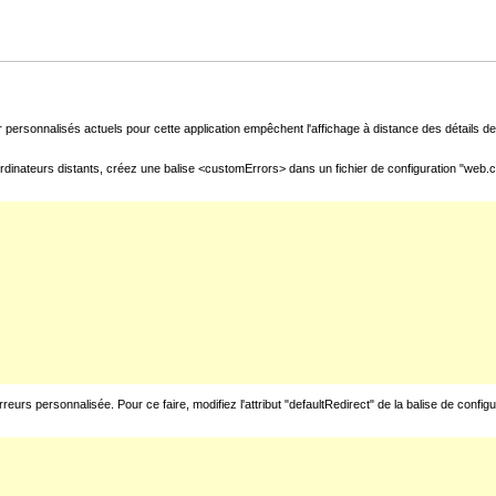
 personnalisés actuels pour cette application empêchent l'affichage à distance des détails de 
rdinateurs distants, créez une balise <customErrors> dans un fichier de configuration "web.con
urs personnalisée. Pour ce faire, modifiez l'attribut "defaultRedirect" de la balise de config