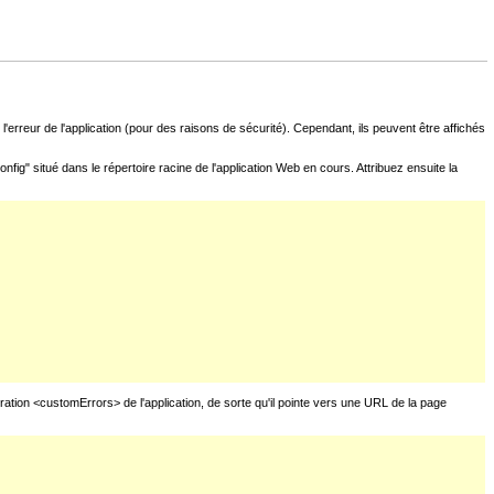
l'erreur de l'application (pour des raisons de sécurité). Cependant, ils peuvent être affichés
fig" situé dans le répertoire racine de l'application Web en cours. Attribuez ensuite la
uration <customErrors> de l'application, de sorte qu'il pointe vers une URL de la page