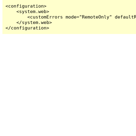
<configuration>

    <system.web>

        <customErrors mode="RemoteOnly" defaultR
    </system.web>

</configuration>