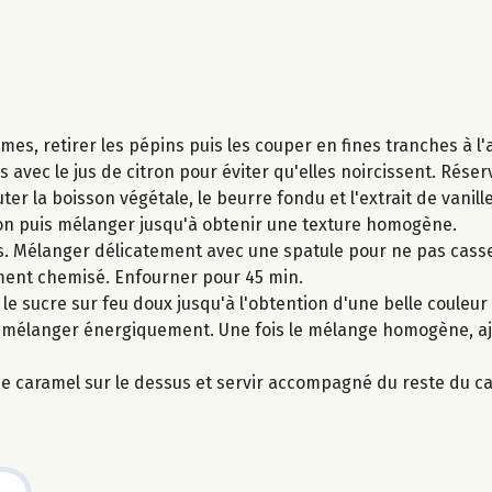
mmes, retirer les pépins puis les couper en fines tranches à 
vec le jus de citron pour éviter qu'elles noircissent. Réser
ter la boisson végétale, le beurre fondu et l'extrait de vanill
itron puis mélanger jusqu'à obtenir une texture homogène.
es. Mélanger délicatement avec une spatule pour ne pas cas
ment chemisé. Enfourner pour 45 min.
le sucre sur feu doux jusqu'à l'obtention d'une belle couleu
et mélanger énergiquement. Une fois le mélange homogène, a
 de caramel sur le dessus et servir accompagné du reste du c