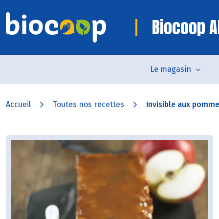
Biocoop Al
Le magasin
Accueil
Toutes nos recettes
Invisible aux pommes