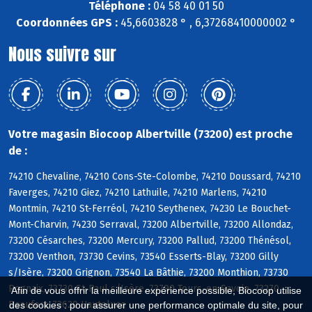
Téléphone :
04 58 40 01 50
Coordonnées GPS :
45,6603828 ° , 6,37268410000002 °
Nous suivre sur
Votre magasin Biocoop Albertville (73200) est proche
de :
74210 Chevaline, 74210 Cons-Ste-Colombe, 74210 Doussard, 74210
Faverges, 74210 Giez, 74210 Lathuile, 74210 Marlens, 74210
Montmin, 74210 St-Ferréol, 74210 Seythenex, 74230 Le Bouchet-
Mont-Charvin, 74230 Serraval, 73200 Albertville, 73200 Allondaz,
73200 Césarches, 73200 Mercury, 73200 Pallud, 73200 Thénésol,
73200 Venthon, 73730 Cevins, 73540 Esserts-Blay, 73200 Gilly
s/Isère, 73200 Grignon, 73540 La Bâthie, 73200 Monthion, 73730
Rognaix, 73730 St-Paul s/Isère, 73790 Tours-en-Savoie, 73270
Afin de vous offrir la meilleure expérience possible, Biocoop utilise
Beaufort, 73620 Hauteluce
des cookies : pour assurer une performance optimale du site, pour