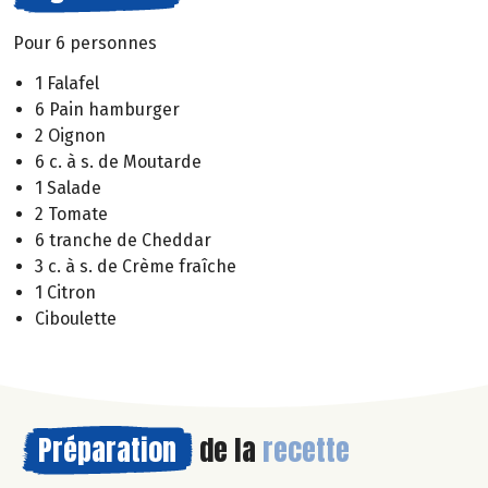
Pour 6 personnes
1 Falafel
6 Pain hamburger
2 Oignon
6 c. à s. de Moutarde
1 Salade
2 Tomate
6 tranche de Cheddar
3 c. à s. de Crème fraîche
1 Citron
Ciboulette
Préparation
de la
recette