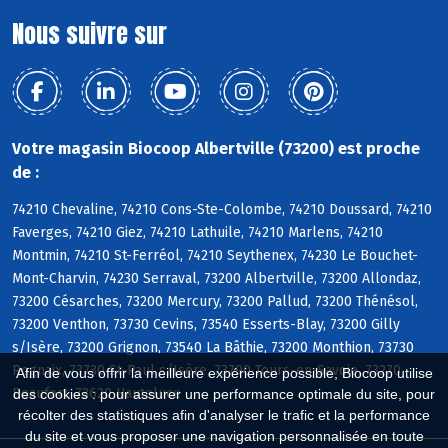
Nous suivre sur
Votre magasin Biocoop Albertville (73200) est proche
de :
74210 Chevaline, 74210 Cons-Ste-Colombe, 74210 Doussard, 74210
Faverges, 74210 Giez, 74210 Lathuile, 74210 Marlens, 74210
Montmin, 74210 St-Ferréol, 74210 Seythenex, 74230 Le Bouchet-
Mont-Charvin, 74230 Serraval, 73200 Albertville, 73200 Allondaz,
73200 Césarches, 73200 Mercury, 73200 Pallud, 73200 Thénésol,
73200 Venthon, 73730 Cevins, 73540 Esserts-Blay, 73200 Gilly
s/Isère, 73200 Grignon, 73540 La Bâthie, 73200 Monthion, 73730
Rognaix, 73730 St-Paul s/Isère, 73790 Tours-en-Savoie, 73270
Afin de vous offrir la meilleure expérience possible, Biocoop utilise
Beaufort, 73620 Hauteluce
des cookies : pour assurer une performance optimale du site, pour
récolter des statistiques afin d'analyser le trafic et la performance
du site et vous proposer une navigation personnalisée en toute