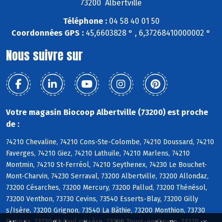
73200 Albertville
Téléphone :
04 58 40 01 50
Coordonnées GPS :
45,6603828 ° , 6,37268410000002 °
Nous suivre sur
Votre magasin Biocoop Albertville (73200) est proche
de :
74210 Chevaline, 74210 Cons-Ste-Colombe, 74210 Doussard, 74210
Faverges, 74210 Giez, 74210 Lathuile, 74210 Marlens, 74210
Montmin, 74210 St-Ferréol, 74210 Seythenex, 74230 Le Bouchet-
Mont-Charvin, 74230 Serraval, 73200 Albertville, 73200 Allondaz,
73200 Césarches, 73200 Mercury, 73200 Pallud, 73200 Thénésol,
73200 Venthon, 73730 Cevins, 73540 Esserts-Blay, 73200 Gilly
s/Isère, 73200 Grignon, 73540 La Bâthie, 73200 Monthion, 73730
Rognaix, 73730 St-Paul s/Isère, 73790 Tours-en-Savoie, 73270