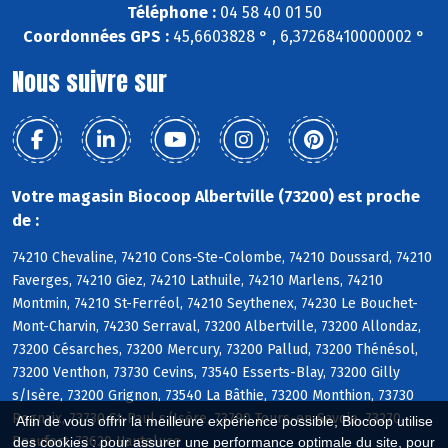
Téléphone :
04 58 40 01 50
Coordonnées GPS :
45,6603828 ° , 6,37268410000002 °
Nous suivre sur
Votre magasin Biocoop Albertville (73200) est proche
de :
74210 Chevaline, 74210 Cons-Ste-Colombe, 74210 Doussard, 74210
Faverges, 74210 Giez, 74210 Lathuile, 74210 Marlens, 74210
Montmin, 74210 St-Ferréol, 74210 Seythenex, 74230 Le Bouchet-
Mont-Charvin, 74230 Serraval, 73200 Albertville, 73200 Allondaz,
73200 Césarches, 73200 Mercury, 73200 Pallud, 73200 Thénésol,
73200 Venthon, 73730 Cevins, 73540 Esserts-Blay, 73200 Gilly
s/Isère, 73200 Grignon, 73540 La Bâthie, 73200 Monthion, 73730
Rognaix, 73730 St-Paul s/Isère, 73790 Tours-en-Savoie, 73270
Afin de vous offrir la meilleure expérience possible, Biocoop utilise
Beaufort, 73620 Hauteluce
des cookies : pour assurer une performance optimale du site, pour