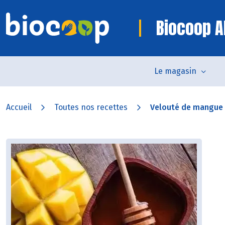
Biocoop Al
Le magasin
Accueil
Toutes nos recettes
Velouté de mangue f