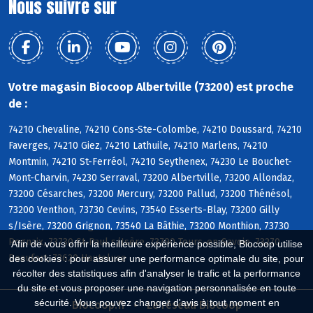
Nous suivre sur
Votre magasin Biocoop Albertville (73200) est proche
de :
74210 Chevaline, 74210 Cons-Ste-Colombe, 74210 Doussard, 74210
Faverges, 74210 Giez, 74210 Lathuile, 74210 Marlens, 74210
Montmin, 74210 St-Ferréol, 74210 Seythenex, 74230 Le Bouchet-
Mont-Charvin, 74230 Serraval, 73200 Albertville, 73200 Allondaz,
73200 Césarches, 73200 Mercury, 73200 Pallud, 73200 Thénésol,
73200 Venthon, 73730 Cevins, 73540 Esserts-Blay, 73200 Gilly
s/Isère, 73200 Grignon, 73540 La Bâthie, 73200 Monthion, 73730
Rognaix, 73730 St-Paul s/Isère, 73790 Tours-en-Savoie, 73270
Afin de vous offrir la meilleure expérience possible, Biocoop utilise
Beaufort, 73620 Hauteluce
des cookies : pour assurer une performance optimale du site, pour
récolter des statistiques afin d'analyser le trafic et la performance
du site et vous proposer une navigation personnalisée en toute
sécurité. Vous pouvez changer d'avis à tout moment en
Biocoop.fr
Le réseau Biocoop