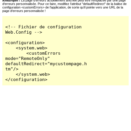
Remarques :
La page d'erreurs actuellement affichée peut être remplacée par une page
d'erreurs personnalisée. Pour ce faire, modifiez l'attribut "defaultRedirect" de la balise de
configuration <customErrors> de l'application, de sorte qu'il pointe vers une URL de la
page d'erreurs personnalisée !
<!-- Fichier de configuration 
Web.Config -->

<configuration>

    <system.web>

        <customErrors 
mode="RemoteOnly" 
defaultRedirect="mycustompage.h
tm"/>

    </system.web>

</configuration>