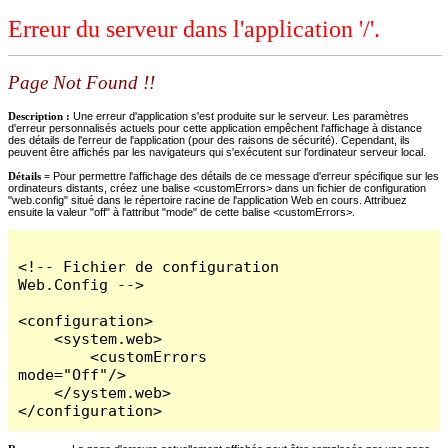
Erreur du serveur dans l'application '/'.
Page Not Found !!
Description :
Une erreur d'application s'est produite sur le serveur. Les paramètres
d'erreur personnalisés actuels pour cette application empêchent l'affichage à distance
des détails de l'erreur de l'application (pour des raisons de sécurité). Cependant, ils
peuvent être affichés par les navigateurs qui s'exécutent sur l'ordinateur serveur local.
Détails =
Pour permettre l'affichage des détails de ce message d'erreur spécifique sur les
ordinateurs distants, créez une balise <customErrors> dans un fichier de configuration
"web.config" situé dans le répertoire racine de l'application Web en cours. Attribuez
ensuite la valeur "off" à l'attribut "mode" de cette balise <customErrors>.
<!-- Fichier de configuration 
Web.Config -->

<configuration>

    <system.web>

        <customErrors 
mode="Off"/>

    </system.web>

</configuration>