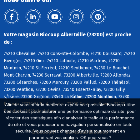
Votre magasin Biocoop Albertville (73200) est proche
de :
74210 Chevaline, 74210 Cons-Ste-Colombe, 74210 Doussard, 74210
Faverges, 74210 Giez, 74210 Lathuile, 74210 Marlens, 74210
Montmin, 74210 St-Ferréol, 74210 Seythenex, 74230 Le Bouchet-
Mont-Charvin, 74230 Serraval, 73200 Albertville, 73200 Allondaz,
73200 Césarches, 73200 Mercury, 73200 Pallud, 73200 Thénésol,
73200 Venthon, 73730 Cevins, 73540 Esserts-Blay, 73200 Gilly
s/Isère, 73200 Grignon, 73540 La Bâthie, 73200 Monthion, 73730
Rognaix, 73730 St-Paul s/Isère, 73790 Tours-en-Savoie, 73270
Afin de vous offrir la meilleure expérience possible, Biocoop utilise
Beaufort, 73620 Hauteluce
des cookies : pour assurer une performance optimale du site, pour
récolter des statistiques afin d'analyser le trafic et la performance
du site et vous proposer une navigation personnalisée en toute
sécurité. Vous pouvez changer d'avis à tout moment en
Biocoop.fr
Le réseau Biocoop
paramétrant vos cookies. OK pour vous ?