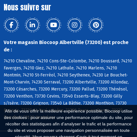
Nous suivre sur
Votre magasin Biocoop Albertville (73200) est proche
de :
74210 Chevaline, 74210 Cons-Ste-Colombe, 74210 Doussard, 74210
Faverges, 74210 Giez, 74210 Lathuile, 74210 Marlens, 74210
Montmin, 74210 St-Ferréol, 74210 Seythenex, 74230 Le Bouchet-
Mont-Charvin, 74230 Serraval, 73200 Albertville, 73200 Allondaz,
73200 Césarches, 73200 Mercury, 73200 Pallud, 73200 Thénésol,
73200 Venthon, 73730 Cevins, 73540 Esserts-Blay, 73200 Gilly
s/Isère, 73200 Grignon, 73540 La Bâthie, 73200 Monthion, 73730
Rognaix, 73730 St-Paul s/Isère, 73790 Tours-en-Savoie, 73270
Afin de vous offrir la meilleure expérience possible, Biocoop utilise
Beaufort, 73620 Hauteluce
des cookies : pour assurer une performance optimale du site, pour
récolter des statistiques afin d'analyser le trafic et la performance
du site et vous proposer une navigation personnalisée en toute
sécurité. Vous pouvez changer d'avis à tout moment en