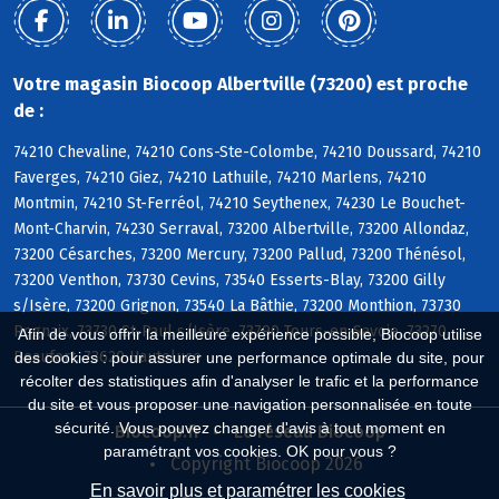
Votre magasin Biocoop Albertville (73200) est proche
de :
74210 Chevaline, 74210 Cons-Ste-Colombe, 74210 Doussard, 74210
Faverges, 74210 Giez, 74210 Lathuile, 74210 Marlens, 74210
Montmin, 74210 St-Ferréol, 74210 Seythenex, 74230 Le Bouchet-
Mont-Charvin, 74230 Serraval, 73200 Albertville, 73200 Allondaz,
73200 Césarches, 73200 Mercury, 73200 Pallud, 73200 Thénésol,
73200 Venthon, 73730 Cevins, 73540 Esserts-Blay, 73200 Gilly
s/Isère, 73200 Grignon, 73540 La Bâthie, 73200 Monthion, 73730
Rognaix, 73730 St-Paul s/Isère, 73790 Tours-en-Savoie, 73270
Afin de vous offrir la meilleure expérience possible, Biocoop utilise
Beaufort, 73620 Hauteluce
des cookies : pour assurer une performance optimale du site, pour
récolter des statistiques afin d'analyser le trafic et la performance
du site et vous proposer une navigation personnalisée en toute
sécurité. Vous pouvez changer d'avis à tout moment en
Biocoop.fr
Le réseau Biocoop
paramétrant vos cookies. OK pour vous ?
Copyright Biocoop 2026
En savoir plus et paramétrer les cookies