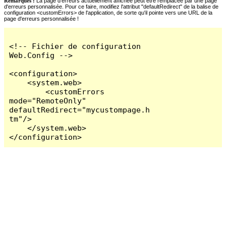
Remarques :
La page d'erreurs actuellement affichée peut être remplacée par une page
d'erreurs personnalisée. Pour ce faire, modifiez l'attribut "defaultRedirect" de la balise de
configuration <customErrors> de l'application, de sorte qu'il pointe vers une URL de la
page d'erreurs personnalisée !
<!-- Fichier de configuration 
Web.Config -->

<configuration>

    <system.web>

        <customErrors 
mode="RemoteOnly" 
defaultRedirect="mycustompage.h
tm"/>

    </system.web>

</configuration>