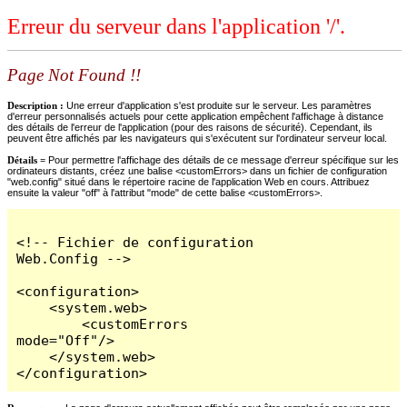
Erreur du serveur dans l'application '/'.
Page Not Found !!
Description :
Une erreur d'application s'est produite sur le serveur. Les paramètres
d'erreur personnalisés actuels pour cette application empêchent l'affichage à distance
des détails de l'erreur de l'application (pour des raisons de sécurité). Cependant, ils
peuvent être affichés par les navigateurs qui s'exécutent sur l'ordinateur serveur local.
Détails =
Pour permettre l'affichage des détails de ce message d'erreur spécifique sur les
ordinateurs distants, créez une balise <customErrors> dans un fichier de configuration
"web.config" situé dans le répertoire racine de l'application Web en cours. Attribuez
ensuite la valeur "off" à l'attribut "mode" de cette balise <customErrors>.
<!-- Fichier de configuration 
Web.Config -->

<configuration>

    <system.web>

        <customErrors 
mode="Off"/>

    </system.web>

</configuration>