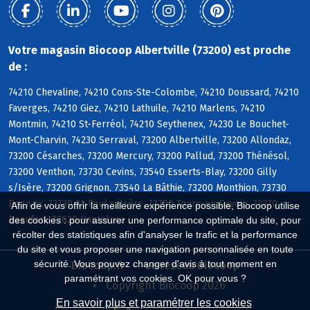
Votre magasin Biocoop Albertville (73200) est proche
de :
74210 Chevaline, 74210 Cons-Ste-Colombe, 74210 Doussard, 74210
Faverges, 74210 Giez, 74210 Lathuile, 74210 Marlens, 74210
Montmin, 74210 St-Ferréol, 74210 Seythenex, 74230 Le Bouchet-
Mont-Charvin, 74230 Serraval, 73200 Albertville, 73200 Allondaz,
73200 Césarches, 73200 Mercury, 73200 Pallud, 73200 Thénésol,
73200 Venthon, 73730 Cevins, 73540 Esserts-Blay, 73200 Gilly
s/Isère, 73200 Grignon, 73540 La Bâthie, 73200 Monthion, 73730
Rognaix, 73730 St-Paul s/Isère, 73790 Tours-en-Savoie, 73270
Afin de vous offrir la meilleure expérience possible, Biocoop utilise
Beaufort, 73620 Hauteluce
des cookies : pour assurer une performance optimale du site, pour
récolter des statistiques afin d'analyser le trafic et la performance
du site et vous proposer une navigation personnalisée en toute
sécurité. Vous pouvez changer d'avis à tout moment en
Biocoop.fr
Le réseau Biocoop
paramétrant vos cookies. OK pour vous ?
Copyright Biocoop 2026
En savoir plus et paramétrer les cookies