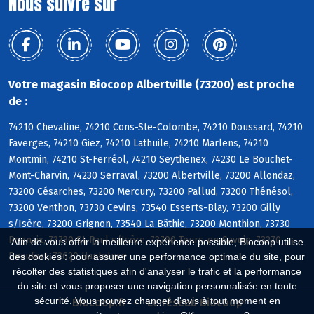
Nous suivre sur
Votre magasin Biocoop Albertville (73200) est proche
de :
74210 Chevaline, 74210 Cons-Ste-Colombe, 74210 Doussard, 74210
Faverges, 74210 Giez, 74210 Lathuile, 74210 Marlens, 74210
Montmin, 74210 St-Ferréol, 74210 Seythenex, 74230 Le Bouchet-
Mont-Charvin, 74230 Serraval, 73200 Albertville, 73200 Allondaz,
73200 Césarches, 73200 Mercury, 73200 Pallud, 73200 Thénésol,
73200 Venthon, 73730 Cevins, 73540 Esserts-Blay, 73200 Gilly
s/Isère, 73200 Grignon, 73540 La Bâthie, 73200 Monthion, 73730
Rognaix, 73730 St-Paul s/Isère, 73790 Tours-en-Savoie, 73270
Afin de vous offrir la meilleure expérience possible, Biocoop utilise
Beaufort, 73620 Hauteluce
des cookies : pour assurer une performance optimale du site, pour
récolter des statistiques afin d'analyser le trafic et la performance
du site et vous proposer une navigation personnalisée en toute
sécurité. Vous pouvez changer d'avis à tout moment en
Biocoop.fr
Le réseau Biocoop