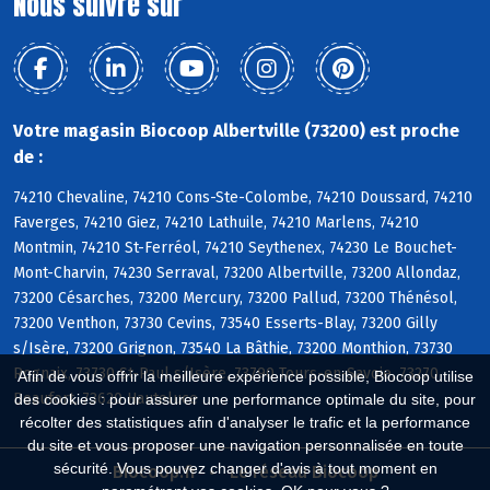
Nous suivre sur
Votre magasin Biocoop Albertville (73200) est proche
de :
74210 Chevaline, 74210 Cons-Ste-Colombe, 74210 Doussard, 74210
Faverges, 74210 Giez, 74210 Lathuile, 74210 Marlens, 74210
Montmin, 74210 St-Ferréol, 74210 Seythenex, 74230 Le Bouchet-
Mont-Charvin, 74230 Serraval, 73200 Albertville, 73200 Allondaz,
73200 Césarches, 73200 Mercury, 73200 Pallud, 73200 Thénésol,
73200 Venthon, 73730 Cevins, 73540 Esserts-Blay, 73200 Gilly
s/Isère, 73200 Grignon, 73540 La Bâthie, 73200 Monthion, 73730
Rognaix, 73730 St-Paul s/Isère, 73790 Tours-en-Savoie, 73270
Afin de vous offrir la meilleure expérience possible, Biocoop utilise
Beaufort, 73620 Hauteluce
des cookies : pour assurer une performance optimale du site, pour
récolter des statistiques afin d'analyser le trafic et la performance
du site et vous proposer une navigation personnalisée en toute
sécurité. Vous pouvez changer d'avis à tout moment en
Biocoop.fr
Le réseau Biocoop