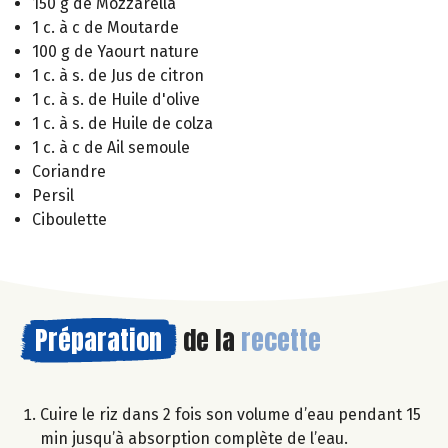
150 g de Mozzarella
1 c. à c de Moutarde
100 g de Yaourt nature
1 c. à s. de Jus de citron
1 c. à s. de Huile d'olive
1 c. à s. de Huile de colza
1 c. à c de Ail semoule
Coriandre
Persil
Ciboulette
Préparation
de la
recette
Cuire le riz dans 2 fois son volume d’eau pendant 15
min jusqu’à absorption complète de l’eau.