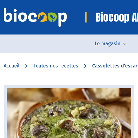
Biocoop Al
Le magasin
Accueil
Toutes nos recettes
Cassolettes d'esca