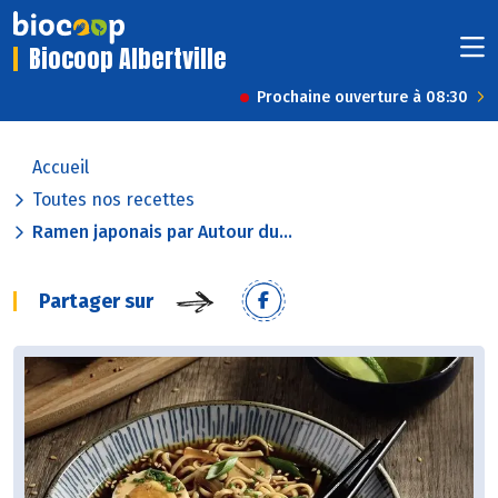
Biocoop Albertville
Prochaine ouverture à 08:30
Accueil
Toutes nos recettes
Ramen japonais par Autour du...
Partager sur