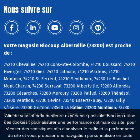
Nous suivre sur
Votre magasin Biocoop Albertville (73200) est proche
de :
74210 Chevaline, 74210 Cons-Ste-Colombe, 74210 Doussard, 74210
Faverges, 74210 Giez, 74210 Lathuile, 74210 Marlens, 74210
Montmin, 74210 St-Ferréol, 74210 Seythenex, 74230 Le Bouchet-
Mont-Charvin, 74230 Serraval, 73200 Albertville, 73200 Allondaz,
73200 Césarches, 73200 Mercury, 73200 Pallud, 73200 Thénésol,
73200 Venthon, 73730 Cevins, 73540 Esserts-Blay, 73200 Gilly
s/Isère, 73200 Grignon, 73540 La Bâthie, 73200 Monthion, 73730
Rognaix, 73730 St-Paul s/Isère, 73790 Tours-en-Savoie, 73270
Afin de vous offrir la meilleure expérience possible, Biocoop utilise
Beaufort, 73620 Hauteluce
des cookies : pour assurer une performance optimale du site, pour
récolter des statistiques afin d'analyser le trafic et la performance
du site et vous proposer une navigation personnalisée en toute