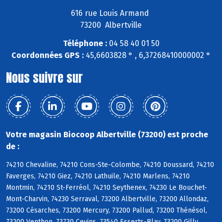
616 rue Louis Armand
73200 Albertville
Téléphone :
04 58 40 01 50
Coordonnées GPS :
45,6603828 ° , 6,37268410000002 °
Nous suivre sur
Votre magasin Biocoop Albertville (73200) est proche
de :
74210 Chevaline, 74210 Cons-Ste-Colombe, 74210 Doussard, 74210
Faverges, 74210 Giez, 74210 Lathuile, 74210 Marlens, 74210
Montmin, 74210 St-Ferréol, 74210 Seythenex, 74230 Le Bouchet-
Mont-Charvin, 74230 Serraval, 73200 Albertville, 73200 Allondaz,
73200 Césarches, 73200 Mercury, 73200 Pallud, 73200 Thénésol,
73200 Venthon, 73730 Cevins, 73540 Esserts-Blay, 73200 Gilly