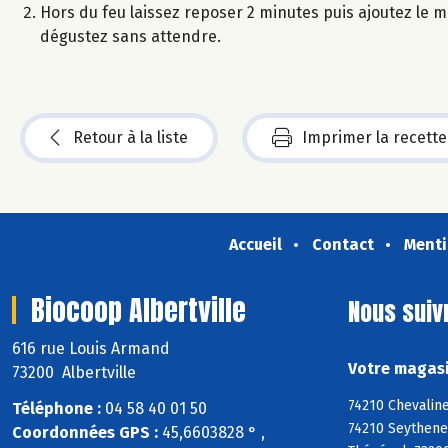
Hors du feu laissez reposer 2 minutes puis ajoutez le mi
dégustez sans attendre.
Retour à la liste
Imprimer la recette
Accueil
Contact
Menti
Biocoop Albertville
Nous suiv
616 rue Louis Armand
Votre magasi
73200 Albertville
74210 Chevaline
Téléphone :
04 58 40 01 50
74210 Seythenex
Coordonnées GPS :
45,6603828 ° ,